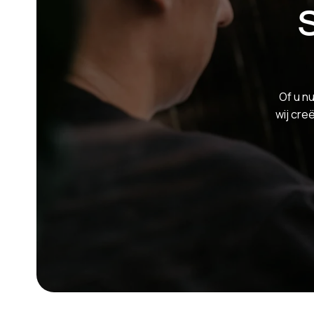
Of u nu
wij cre