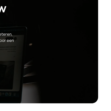
w
beteren,
voor een