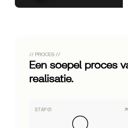
// PROCES //
Een soepel proces va
realisatie.
STAP 01