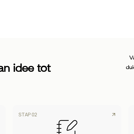
V
n idee tot
dui
STAP 02