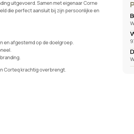
nding uitgevoerd. Samen met eigenaar Corne
P
d die perfect aansluit bij zijn persoonlijke en
B
W
W
9
rn en afgestemd op de doelgroep.
neel.
D
 branding.
W
van Corteq krachtig overbrengt.