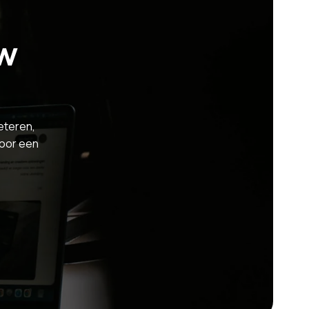
w
beteren,
voor een