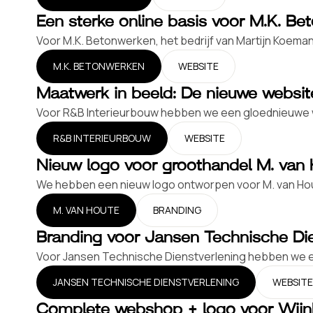
Een sterke online basis voor M.K. Be
Voor M.K. Betonwerken, het bedrijf van Martijn Koeman
M.K. BETONWERKEN
WEBSITE
Maatwerk in beeld: De nieuwe websit
Voor R&B Interieurbouw hebben we een gloednieuwe we
R&B INTERIEURBOUW
WEBSITE
Nieuw logo voor groothandel M. van
We hebben een nieuw logo ontworpen voor M. van Hout
M. VAN HOUTE
BRANDING
Branding voor Jansen Technische Die
Voor Jansen Technische Dienstverlening hebben we e
JANSEN TECHNISCHE DIENSTVERLENING
WEBSITE
Complete webshop + logo voor Wijn