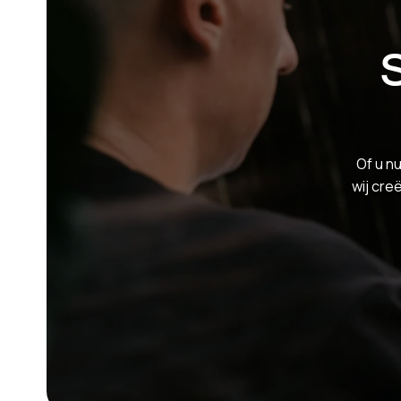
Of u nu
wij cre