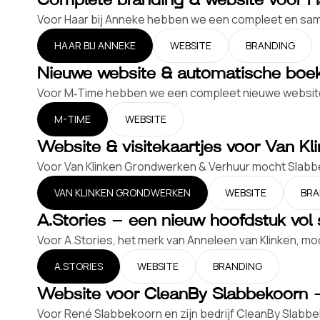
Voor Haar bij Anneke hebben we een compleet en sam
HAAR BIJ ANNEKE
WEBSITE
BRANDING
Nieuwe website & automatische boe
Voor M‑Time hebben we een compleet nieuwe website 
M-TIME
WEBSITE
Website & visitekaartjes voor Van K
Voor Van Klinken Grondwerken & Verhuur mocht Slabbeko
VAN KLINKEN GRONDWERKEN
WEBSITE
BRA
A.Stories – een nieuw hoofdstuk vol st
Voor A.Stories, het merk van Anneleen van Klinken, mo
A.STORIES
WEBSITE
BRANDING
Website voor CleanBy Slabbekoorn – fr
Voor René Slabbekoorn en zijn bedrijf CleanBy Slabbe