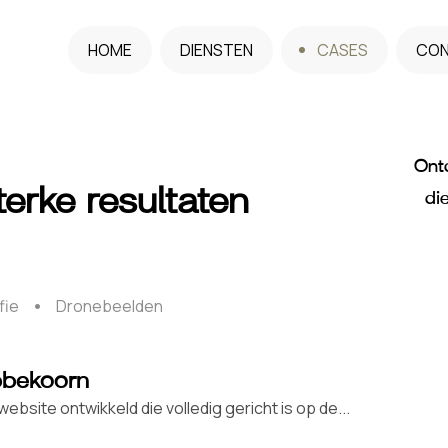
HOME
DIENSTEN
CASES
CO
Ont
terke resultaten
di
fie
Dronebeelden
bbekoorn
site ontwikkeld die volledig gericht is op de...