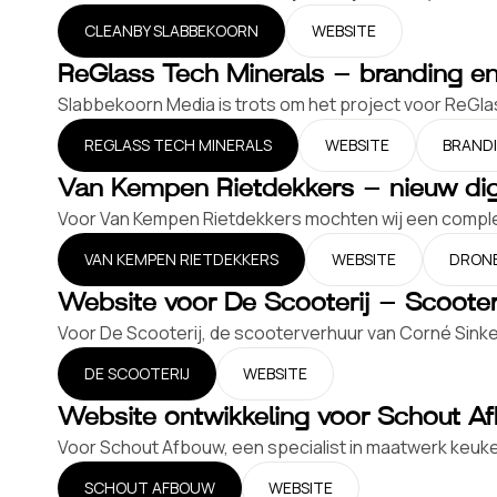
CLEANBY SLABBEKOORN
WEBSITE
ReGlass Tech Minerals – branding e
Slabbekoorn Media is trots om het project voor ReGla
REGLASS TECH MINERALS
WEBSITE
BRAND
Van Kempen Rietdekkers – nieuw digit
Voor Van Kempen Rietdekkers mochten wij een compleet
VAN KEMPEN RIETDEKKERS
WEBSITE
DRON
Website voor De Scooterij – Scoote
Voor De Scooterij, de scooterverhuur van Corné Sinke i
DE SCOOTERIJ
WEBSITE
Website ontwikkeling voor Schout A
Voor Schout Afbouw, een specialist in maatwerk keuke
SCHOUT AFBOUW
WEBSITE