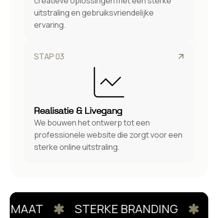
creatieve oplossingen met een sterke
uitstraling en gebruiksvriendelijke
ervaring.
STAP 03
Realisatie & Livegang
We bouwen het ontwerp tot een
professionele website die zorgt voor een
sterke online uitstraling.
 MAAT
STERKE BRANDING
UN